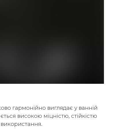
ково гармонійно виглядає у ванній
яється високою міцністю, стійкістю
 використання.