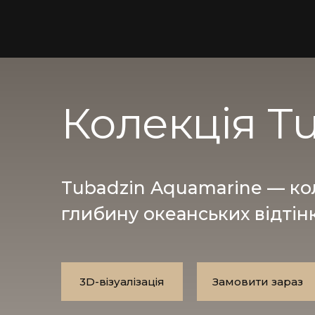
Колекція T
Tubadzin Aquamarine — кол
глибину океанських відтінк
3D-візуалізація
Замовити зараз