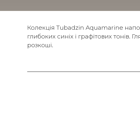
Колекція Tubadzin Aquamarine напов
глибоких синіх і графітових тонів. 
розкоші.