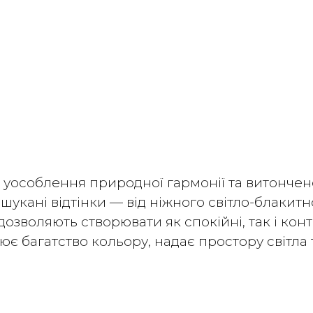
 уособлення природної гармонії та витончен
ишукані відтінки — від ніжного світло-блакит
озволяють створювати як спокійні, так і кон
є багатство кольору, надає простору світла т