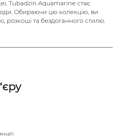
еї, Tubadzin Aquamarine стає
роди. Обираючи цю колекцію, ви
ю, розкоші та бездоганного стилю.
‘єру
мнаті: