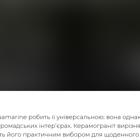
quamarine робить її універсальною: вона одна
и громадських інтер’єрах. Керамограніт вирізн
бить його практичним вибором для щоденного