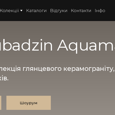
Колекції
Каталоги
Відгуки
Контакти
Інфо
ubadzin Aquam
екція глянцевого керамограніту,
ів.
Шоурум