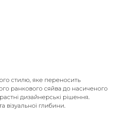
ого стилю, яке переносить
ного ранкового сяйва до насиченого
трастні дизайнерські рішення.
а візуальної глибини.