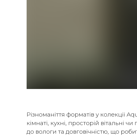
Різноманіття форматів у колекції A
кімнаті, кухні, просторій вітальні ч
до вологи та довговічністю, що ро