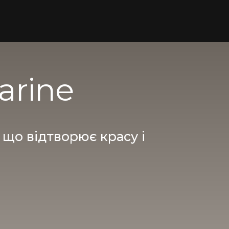
arine
 що відтворює красу і