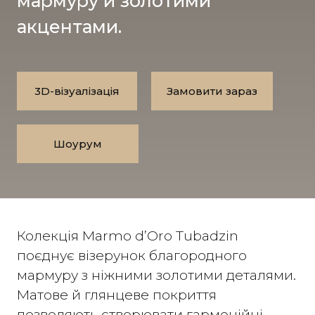
мармуру й золотими
акцентами.
3D-візуалізація
Замовити зараз
Шоурум
Колекція Marmo d’Oro Tubadzin
поєднує візерунок благородного
мармуру з ніжними золотими деталями.
Матове й глянцеве покриття
дозволяють створювати гармонійні