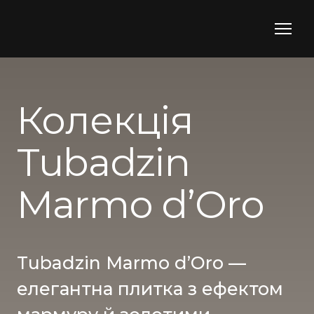
Колекція
Tubadzin
Marmo d’Oro
Tubadzin Marmo d’Oro —
елегантна плитка з ефектом