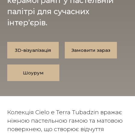
керамограніт у пастельній
палітрі для сучасних
інтер’єрів.
3D-візуалізація
Замовити зараз
Шоурум
Колекція Cielo e Terra Tubadzin вражає
ніжною пастельною гамою та матовою
поверхнею, що створює відчуття