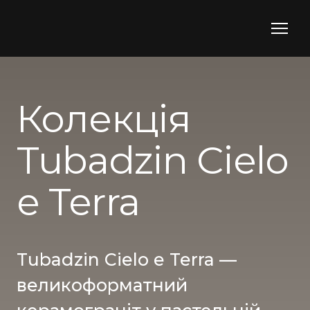
Колекція
Tubadzin Cielo
e Terra
Tubadzin Cielo e Terra —
великоформатний