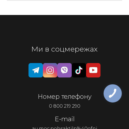
практична у догляді. Рекомендуємо фартухи й
підлоги у світлих тонах для візуального
розширення простору.
Ми в соцмережах
Номер телефону
0 800 219 290
E-mail
au.moc.pohsaktilp%40ofni