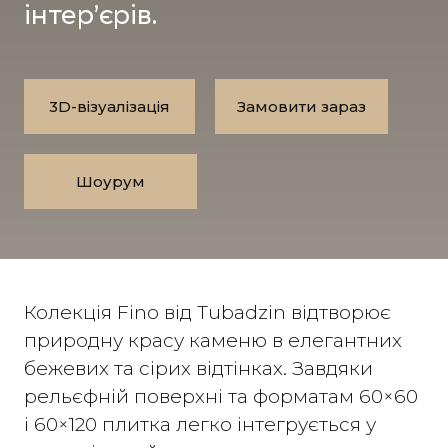
інтер’єрів.
3D-візуалізація
Замовити зараз
Шоурум
Колекція Fino від Tubadzin відтворює
природну красу каменю в елегантних
бежевих та сірих відтінках. Завдяки
рельєфній поверхні та форматам 60×60
і 60×120 плитка легко інтегрується у