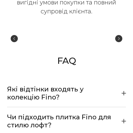
вигідні умови покупки та повний
супровід клієнта.
FAQ
Які відтінки входять у
колекцію Fino?
Стримані бежеві та сірі тони з природною
кам’яною текстурою. Вони універсальні, легко
Чи підходить плитка Fino для
поєднуються з білими, чорними та
стилю лофт?
дерев’яними елементами інтер’єру.
Так, завдяки рельєфній фактурі каменю