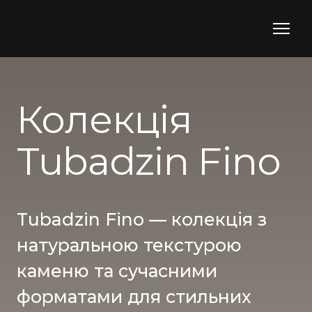
Колекція
Tubadzin Fino
Tubadzin Fino — колекція з
натуральною текстурою
каменю та сучасними
форматами для стильних